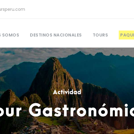
rsperu.com
S SOMOS
DESTINOS NACIONALES
TOURS
PAQU
Actividad
our Gastronómi