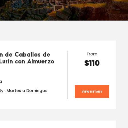
From
ón de Caballos de
$110
Lurín con Almuerzo
a
ity : Martes a Domingos
VIEW DETAILS