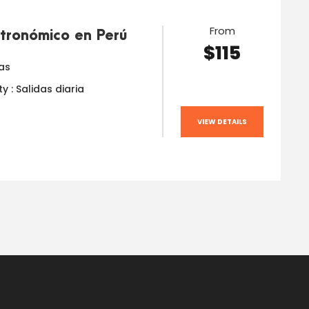
From
tronómico en Perú
$115
ras
ty : Salidas diaria
VIEW DETAILS