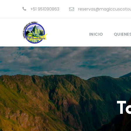
+51 951090863
reservas@magiccuscotou
INICIO
QUIENE
T